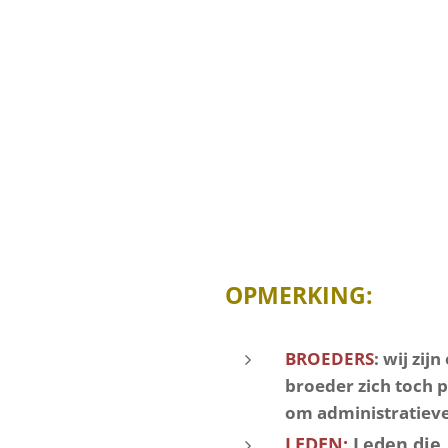
OPMERKING:
BROEDERS
: wij zi
broeder zich toch p
om administratieve
LEDEN:
Leden die