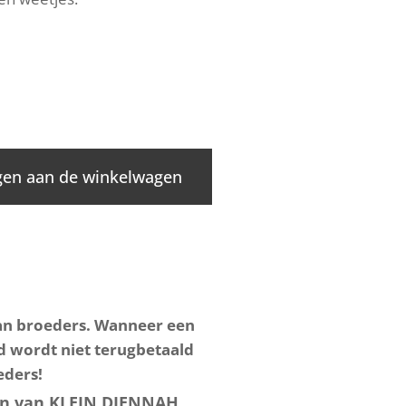
en aan de winkelwagen
van broeders. Wanneer een
d wordt niet terugbetaald
eders!
ijn van KLEIN DJENNAH