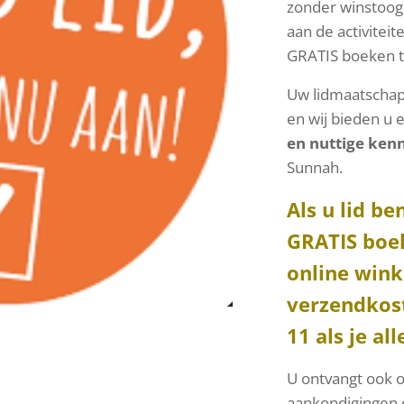
zonder winstoog
aan de activite
GRATIS boeken t
Uw lidmaatschap
en wij bieden u
en nuttige kenn
Sunnah.
Als u lid be
GRATIS boek
online wink
verzendkost
11 als je al
U ontvangt ook 
aankondigingen 