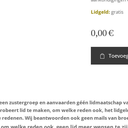
Lidgeld:
gratis
0,00
€
Toevoeg
jn een zustergroep en aanvaarden géén lidmaatschap 
robeert lid te maken, om welke reden ook, het lidgel
 redenen. Wij beantwoorden ook geen mails van bro
, om welke reden ook, geen lid meer wensen te z