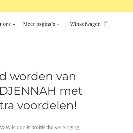
r ons
Meer pagina's
Winkelwagen
lid worden van
 DJENNAH met
tra voordelen!
ZW is een islamitische vereniging