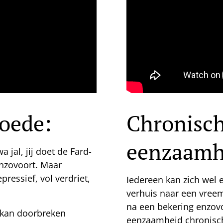
woede:
Chronisc
eenzaamh
 jal, jij doet de Fard-
nzovoort. Maar
pressief, vol verdriet,
Iedereen kan zich wel
verhuis naar een vreem
na een bekering enzovo
n kan doorbreken
eenzaamheid chronisch