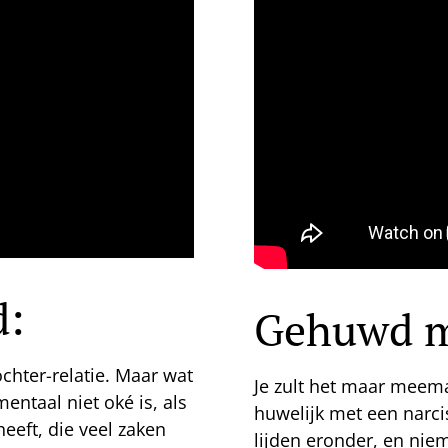
d:
Gehuwd me
chter-relatie. Maar wat
Je zult het maar meemak
entaal niet oké is, als
huwelijk met een narcis
heeft, die veel zaken
lijden eronder, en niem