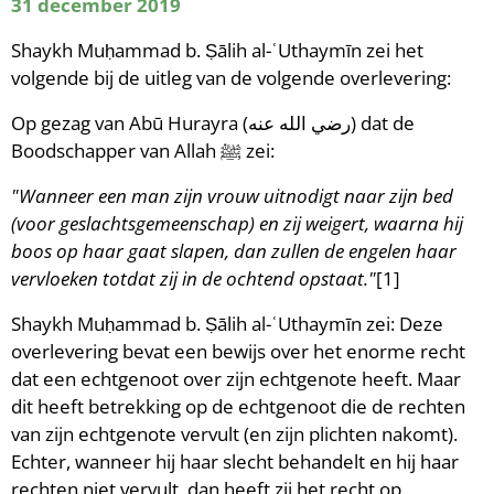
31 december 2019
Shaykh Muḥammad b. Ṣālih al-ʿUthaymīn zei het
volgende bij de uitleg van de volgende overlevering:
Op gezag van Abū Hurayra (رضي الله عنه) dat de
Boodschapper van Allah ﷺ zei:
"Wanneer een man zijn vrouw uitnodigt naar zijn bed
(voor geslachtsgemeenschap) en zij weigert, waarna hij
boos op haar gaat slapen, dan zullen de engelen haar
vervloeken totdat zij in de ochtend opstaat."
[1]
Shaykh Muḥammad b. Ṣālih al-ʿUthaymīn zei: Deze
overlevering bevat een bewijs over het enorme recht
dat een echtgenoot over zijn echtgenote heeft. Maar
dit heeft betrekking op de echtgenoot die de rechten
van zijn echtgenote vervult (en zijn plichten nakomt).
Echter, wanneer hij haar slecht behandelt en hij haar
rechten niet vervult, dan heeft zij het recht op