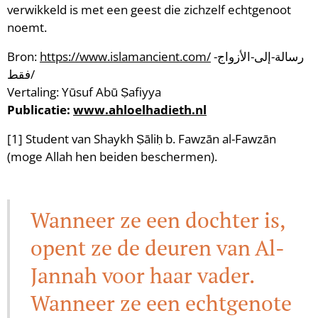
verwikkeld is met een geest die zichzelf echtgenoot
noemt.
Bron:
https://www.islamancient.com/
رسالة-إلى-الأزواج-
فقط/
Vertaling: Yūsuf Abū Ṣafiyya
Publicatie:
www.ahloelhadieth.nl
[1] Student van Shaykh Ṣāliḥ b. Fawzān al-Fawzān
(moge Allah hen beiden beschermen).
Wanneer ze een dochter is,
opent ze de deuren van Al-
Jannah voor haar vader.
Wanneer ze een echtgenote