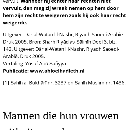
vervult.
Wanneer hij echter haar rechten niet
vervult, dan mag zij wraak nemen op hem door
hem zijn recht te weigeren zoals hij ook haar recht
weigerde.
Uitgever: Dār al-Waṭan lil-Nashr, Riyadh Saoedi-Arabië.
Druk 2005. Bron: Sharḥ Riyāḍ aṣ-Ṣāliḥīn Deel 3, blz.
142. Uitgever: Dār al-Waṭan lil-Nashr, Riyadh Saoedi-
Arabië. Druk 2005.
Vertaling: Yūsuf Abū Ṣafiyya
Publicatie:
www.ahloelhadieth.nl
[1] Ṣaḥīḥ al-Bukhārī nr. 3237 en Ṣaḥīḥ Muslim nr. 1436.
Mannen die hun vrouwen