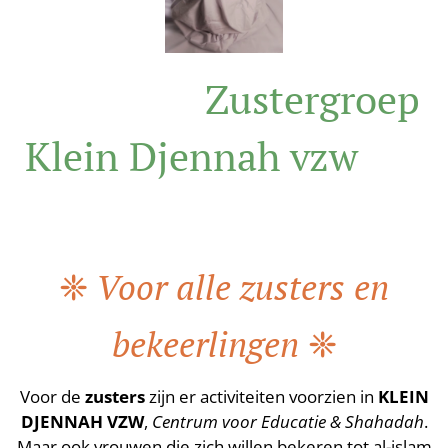
🌷🤲🌷
Zustergroep
🌷
Klein Djennah vzw
🤲🌷
❈
Voor alle zusters en
bekeerlinge
n
❈
Voor de
zusters
zijn er activiteiten voorzien in
KLEIN
DJENNAH VZW
,
Centrum voor Educatie & Shahadah
.
Maar ook vrouwen die zich willen bekeren tot al-islam