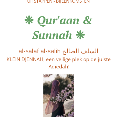
UITSTAPPEN - BIJEENKOMSTEN
❈
Qur'aan &
Sunnah
❈
al-salaf al-ṣāliḥ السلف الصالح
KLEIN DJENNAH, een veilige plek op de juiste
'Aqiedah!