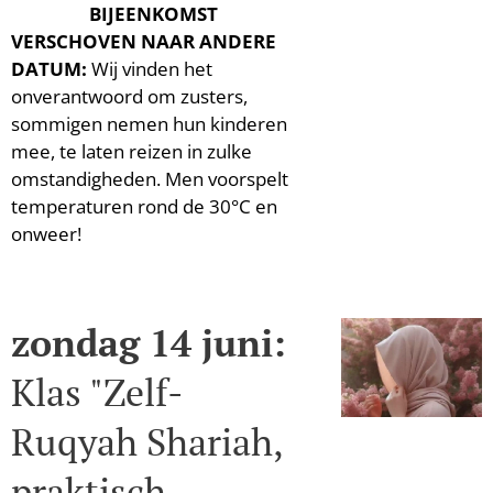
‼️⛈️ ☀️
BIJEENKOMST
VERSCHOVEN NAAR ANDERE
DATUM:
Wij vinden het
onverantwoord om zusters,
sommigen nemen hun kinderen
mee, te laten reizen in zulke
omstandigheden. Men voorspelt
temperaturen rond de 30°C en
onweer!
zondag 14 juni:
Klas "Zelf-
Ruqyah Shariah,
praktisch