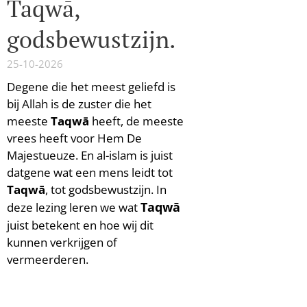
Taqwā,
godsbewustzijn.
25-10-2026
Degene die het meest geliefd is
bij Allah is de zuster die het
meeste
T
aqwā
heeft, de meeste
vrees heeft voor Hem De
Majestueuze. En al-islam is juist
datgene wat een mens leidt tot
Taqwā
, tot godsbewustzijn. In
T
aqwā
deze lezing leren we wat
juist betekent en hoe wij dit
kunnen verkrijgen of
vermeerderen.