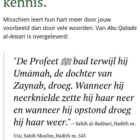
kennis.
Misschien leert hun hart meer door jouw
voorbeeld dan door vele woorden. Van
Abu Qatada
al-Ansari
is overgeleverd:
"De Profeet ﷺ bad terwijl hij
Umāmah, de dochter van
Zaynab, droeg. Wanneer hij
neerknielde zette hij haar neer
en wanneer hij opstond droeg
hij haar weer."
— Sahih al-Bukhari, Hadith nr.
516; Sahih Muslim, Hadith nr. 543