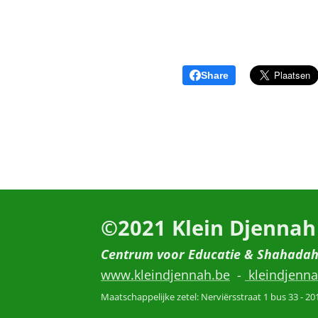
Share
©2021
Klein Djennah
Centrum voor Educatie & Shahada
www.kleindjennah.be
-
kleindjenn
Maatschappelijke zetel: Nerviërsstraat 1 bus 33 