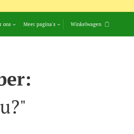
r ons
Meer pagina's
Winkelwagen
ber:
nu?"