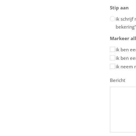
Stip aan
ik schrij
bekering
Markeer al
ik ben ee
ik ben ee
ik neem 
Bericht