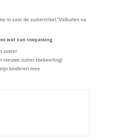
f me in voor de zustercirkel "Valkuilen na
"
les wat van toepassing
n zuster
n nieuwe zuster (bekeerling)
mijn kinderen mee