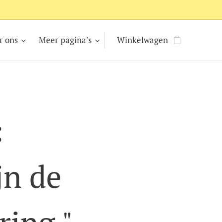
r ons
Meer pagina's
Winkelwagen
:
jn de