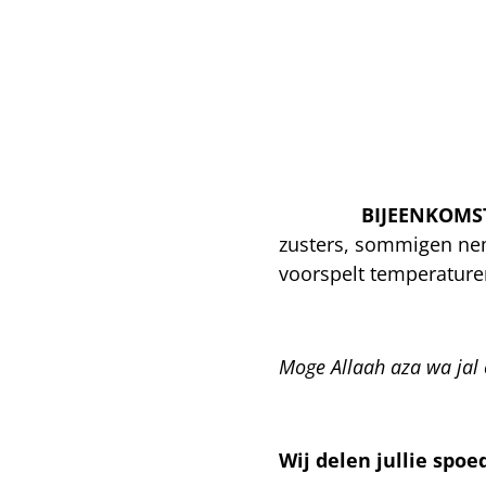
‼️⛈️ ☀️
BIJEENKOMS
zusters, sommigen nem
voorspelt temperature
Moge Allaah aza wa jal 
Wij delen jullie spo