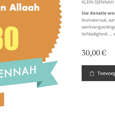
KLEIN DJENNAH 
Uw donatie wor
lesmateriaal, aa
werkvergoedinge
liefdadigheid, ..
30,00
€
Toevoeg