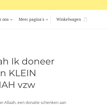
r ons
Meer pagina's
Winkelwagen
h Ik doneer
an KLEIN
AH vzw
an Allaah, een donatie schenken aan