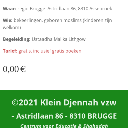
Waar:
regio Brugge: Astridlaan 86, 8310 Assebroek
Wie:
bekeerlingen, geboren moslims (kinderen zijn
welkom)
Begeleiding:
Ustaadha Malika Lithgow
Tarief:
gratis, inclusief gratis boeken
0,00
€
©2021
Klein Djennah vzw
-
Astridlaan 86 - 8310 BRUGGE
Centrum voor Educatie & Shahadah