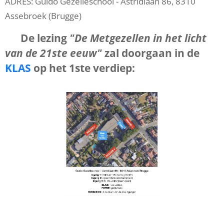
ADRES: Guido Gezelleschool - Astridlaan 86, 8310
Assebroek (Brugge)
‼️ De lezing
"De Metgezellen in het licht
van de 21ste eeuw"
zal doorgaan in de
KLAS
op het 1ste verdiep: